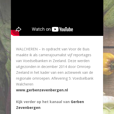
WALCHEREN – In opdracht van Voor de Buis
maakte ik als camerajournalist vijf reportages
van Voedselbanken in Zeeland. Deze werden
uitgezonden in december 2014 door Omroep
Zeeland in het kader van een actieweek van de
regionale omroepen. Aflevering 5: Voedselbank
Walcheren
www.gerbenzevenbergen.nl
Kijk verder op het kanaal van
Gerben
Zevenbergen