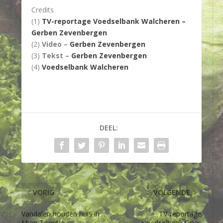
Credits
(1)
TV-reportage Voedselbank Walcheren –
Gerben Zevenbergen
(2)
Video –
Gerben Zevenbergen
(3)
Tekst –
Gerben Zevenbergen
(4)
Voedselbank Walcheren
DEEL:
VORIG
VOLGENDE
Vandalen houden huis in
TV-reportage
Mien Toentje
voedselbank Goes