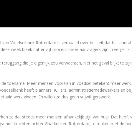
an Voedselbank Rotterdam is verbaasd over het feit dat het aant
 deze week bleek dat er vijf procent meer aanvragers zijn in vergelijk
teruggang die je eigenlijk zou verwachten, niet het geval blijkt te zij
de toename. Meer mensen voorzien in voedsel betekent meer werk. En 
De Voedselbank heeft planners, ICTers, administratiemedewerkers en be
aald werk vinden. En willen ze dus geen vrijwilligerswerk.
en ze dat steeds meer mensen afhankelijk zijn van hulp. Dat heeft v
jvende krachten achter Gaarkeuken Rotterdam, te maken met de burea