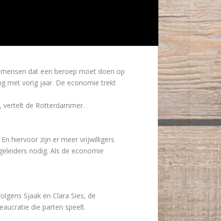
al mensen dat een beroep moet doen op
ing met vorig jaar. De economie trekt
n, vertelt de Rotterdammer.
hiervoor zijn er meer vrijwilligers
geleiders nodig. Als de economie
olgens Sjaak en Clara Sies, de
ucratie die parten speelt.