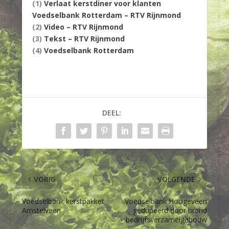
(1)
Verlaat kerstdiner voor klanten
Voedselbank Rotterdam – RTV Rijnmond
(2)
Video – RTV Rijnmond
(3)
Tekst – RTV Rijnmond
(4)
Voedselbank Rotterdam
DEEL:
VORIG
VOLGENDE
Voedselbank kerstpakket
Voedselbank Hoogeveen
Amstelveen
gedupeerd door brand
bedrijfsverzamelgebouw