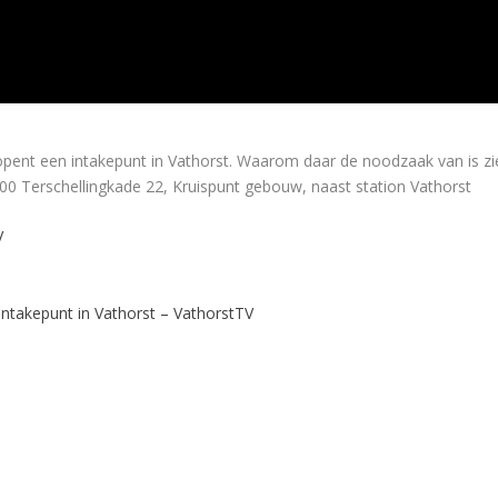
t een intakepunt in Vathorst. Waarom daar de noodzaak van is zie j
00 Terschellingkade 22, Kruispunt gebouw, naast station Vathorst
V
ntakepunt in Vathorst – VathorstTV