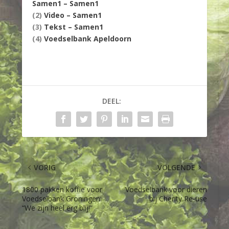
Samen1 – Samen1
(2)
Video – Samen1
(3)
Tekst – Samen1
(4)
Voedselbank Apeldoorn
DEEL:
VORIG
VOLGENDE
1800 pakken koffie voor
Voedselbank voor dieren
Voedselbank Groningen:
bij Cherity Re-use
“We zijn heel erg blij!”