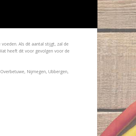
den. Als dit aantal stijgt, zal de
at heeft dit voor gevolgen voor de
d, Overbetuwe, Nijmegen, Ubbergen,