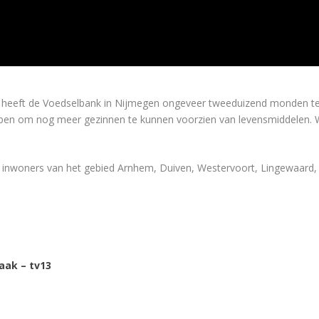
heeft de Voedselbank in Nijmegen ongeveer tweeduizend monden te voe
ben om nog meer gezinnen te kunnen voorzien van levensmiddelen. W
 de inwoners van het gebied Arnhem, Duiven, Westervoort, Lingewaar
aak – tv13