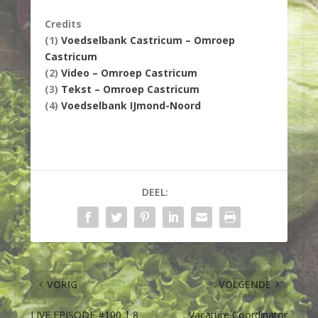
Credits
(1)
Voedselbank Castricum – Omroep
Castricum
(2)
Video – Omroep Castricum
(3)
Tekst – Omroep Castricum
(4)
Voedselbank IJmond-Noord
DEEL:
VORIG
VOLGENDE
LIVE EPISODE #100 | 8
Vacature Coördinator