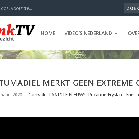
oos, voorzitte...
HOME
VIDEO’S NEDERLAND
OVER
UMADIEL MERKT GEEN EXTREME 
maart 2020
|
Damwâld
,
LAATSTE NIEUWS
,
Provincie Fryslân - Friesl