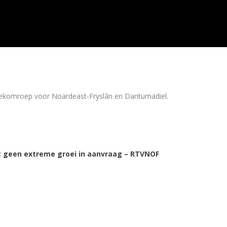
eekomroep voor Noardeast-Fryslân en Dantumadiel.
 geen extreme groei in aanvraag – RTVNOF