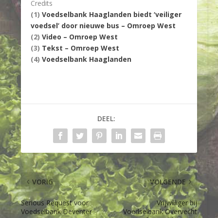
Credits
(1)
Voedselbank Haaglanden biedt ‘veiliger
voedsel’ door nieuwe bus – Omroep West
(2)
Video – Omroep West
(3)
Tekst – Omroep West
(4)
Voedselbank Haaglanden
DEEL:
VORIG
VOLGENDE
Serious Request voor
Vrijwilliger bij
Voedselbank Deventer
Voedselbank Overvecht