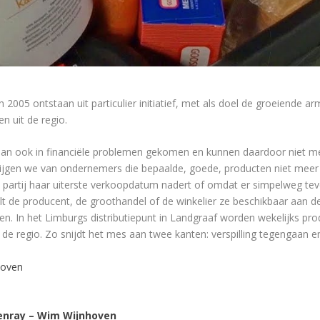
2005 ontstaan uit particulier initiatief, met als doel de groeiende a
n uit de regio.
an ook in financiële problemen gekomen en kunnen daardoor niet me
krijgen we van ondernemers die bepaalde, goede, producten niet mee
n partij haar uiterste verkoopdatum nadert of omdat er simpelweg teve
lt de producent, de groothandel of de winkelier ze beschikbaar aan 
n. In het Limburgs distributiepunt in Landgraaf worden wekelijks p
de regio. Zo snijdt het mes aan twee kanten: verspilling tegengaan e
hoven
enray – Wim Wijnhoven