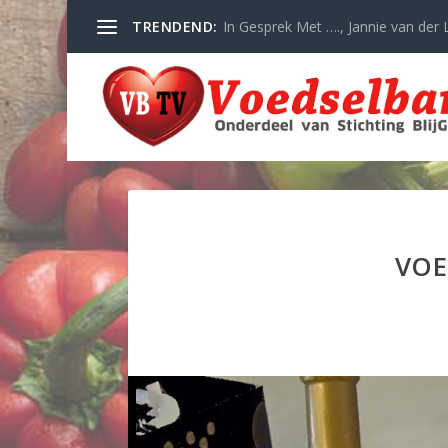
TRENDEND:
In Gesprek Met …., Jannie van der L
VOE