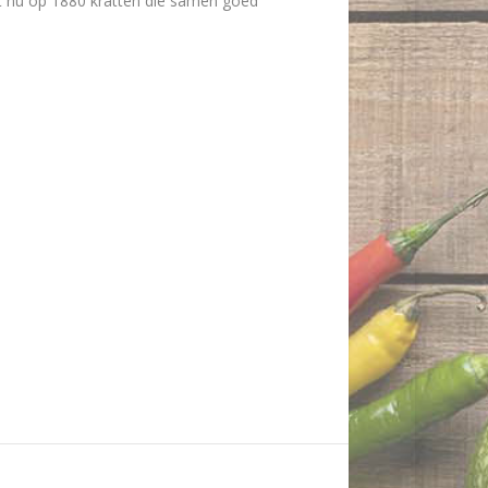
t nu op 1880 kratten die samen goed