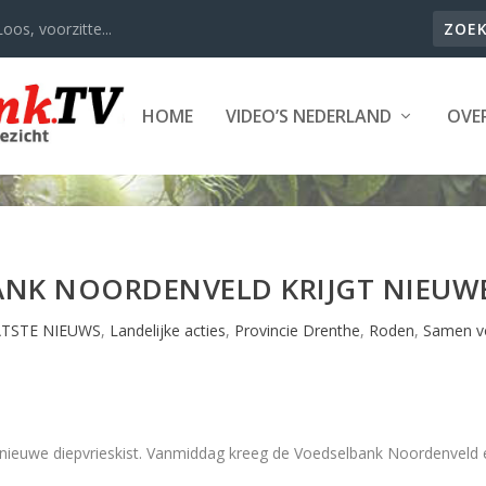
oos, voorzitte...
HOME
VIDEO’S NEDERLAND
OVER
NK NOORDENVELD KRIJGT NIEUWE
ATSTE NIEUWS
,
Landelijke acties
,
Provincie Drenthe
,
Roden
,
Samen v
e nieuwe diepvrieskist. Vanmiddag kreeg de Voedselbank Noordenveld