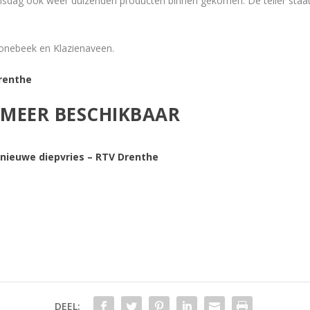
nsdag ook weer duizenden producten binnen gekomen. De teller staa
oonebeek en Klazienaveen.
Drenthe
T MEER BESCHIKBAAR
nieuwe diepvries – RTV Drenthe
DEEL: