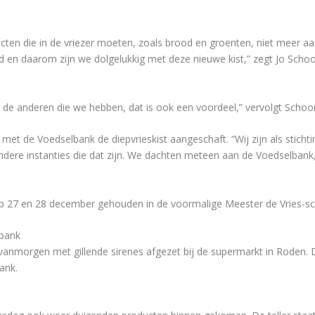
ten die in de vriezer moeten, zoals brood en groenten, niet meer aan
d en daarom zijn we dolgelukkig met deze nieuwe kist,” zegt Jo Sch
n de anderen die we hebben, dat is ook een voordeel,” vervolgt Scho
t de Voedselbank de diepvrieskist aangeschaft. “Wij zijn als stichting
ere instanties die dat zijn. We dachten meteen aan de Voedselbank,
p 27 en 28 december gehouden in de voormalige Meester de Vries-sc
bank
 vanmorgen met gillende sirenes afgezet bij de supermarkt in Rode
ank.