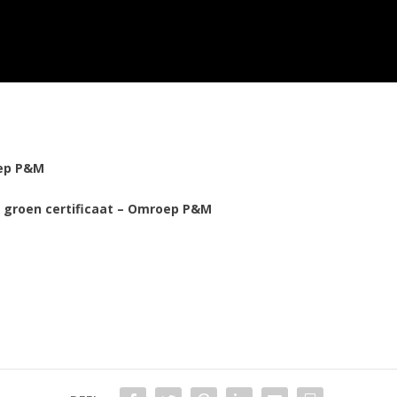
oep P&M
t groen certificaat – Omroep P&M