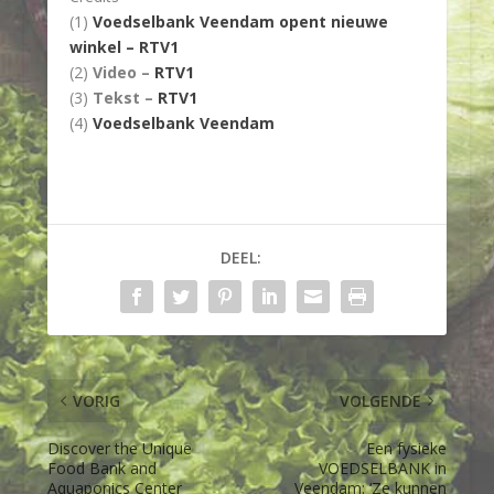
(1)
Voedselbank Veendam opent nieuwe
winkel – RTV1
(2)
Video –
RTV1
(3)
Tekst –
RTV1
(4)
Voedselbank Veendam
DEEL:
VORIG
VOLGENDE
Discover the Unique
Een fysieke
Food Bank and
VOEDSELBANK in
Aquaponics Center
Veendam: ‘Ze kunnen