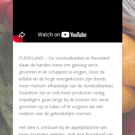
FLEVOLAND – De Voedselbanken in Flevoland
slaan de handen ineen om genoeg verse
groenten in de schappen te krijgen. Door de
inflatie en de hoge energiekosten zijn steeds
meer mensen afhankelijk van de Voedselbanken.
Daardoor zijn er ook meer producten nodig.
Vrijwilligers gaan langs bij de boeren om verse
groenten op te halen of te oogsten die niet
voldoen aan de gebruikelijke normen.
Het idee is ontstaan bij de appelplukactie van
twee maanden geleden, zegt Arie Burggraaf van