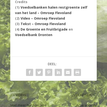
Credits
(1)
Voedselbanken halen restgroente zelf
van het land – Omroep Flevoland
(2)
Video – Omroep Flevoland
(3)
Tekst – Omroep Flevoland
(4)
De Groente en Fruitbrigade
en
Voedselbank Dronten
DEEL:
VORIG
VOLGENDE
Veel meer huishoudens
Actie voor de