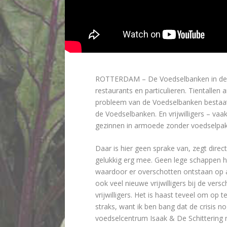
ROTTERDAM –
De Voedselbanken in de 
restaurants en particulieren. Tientalle
probleem van de Voedselbanken bestaat
de Voedselbanken. En vrijwilligers – vaak
gezinnen in armoede zonder voedselpak
Daar is hier geen sprake van, zegt dire
gelukkig erg mee. Geen lege schappen hi
waardoor er overschotten ontstaan op a
ook veel nieuwe vrijwilligers bij de ver
vrijwilligers. Het is haast teveel om
straks, want ik ben bang dat de crisis 
voedselcentrum Isaak & De Schittering nu