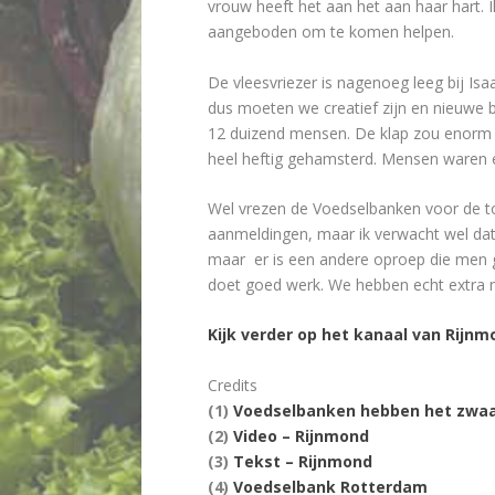
vrouw heeft het aan het aan haar hart.
aangeboden om te komen helpen.
De vleesvriezer is nagenoeg leeg bij Is
dus moeten we creatief zijn en nieuwe 
12 duizend mensen. De klap zou enorm z
heel heftig gehamsterd. Mensen waren ec
Wel vrezen de Voedselbanken voor de to
aanmeldingen, maar ik verwacht wel dat
maar er is een andere oproep die men gra
doet goed werk. We hebben echt extra 
Kijk verder op het kanaal van Rijnm
Credits
(1)
Voedselbanken hebben het zwaar
(2)
Video – Rijnmond
(3)
Tekst – Rijnmond
(4)
Voedselbank Rotterdam