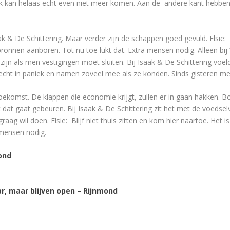
 Ik kan helaas echt even niet meer komen. Aan de andere kant hebb
aak & De Schittering. Maar verder zijn de schappen goed gevuld. Elsi
bronnen aanboren. Tot nu toe lukt dat. Extra mensen nodig. Alleen b
ijn als men vestigingen moet sluiten. Bij Isaak & De Schittering vo
ht in paniek en namen zoveel mee als ze konden. Sinds gisteren merk
ekomst. De klappen die economie krijgt, zullen er in gaan hakken. B
 dat gaat gebeuren. Bij Isaak & De Schittering zit het met de voeds
ag wil doen. Elsie: Blijf niet thuis zitten en kom hier naartoe. Het
mensen nodig.
ond
, maar blijven open – Rijnmond