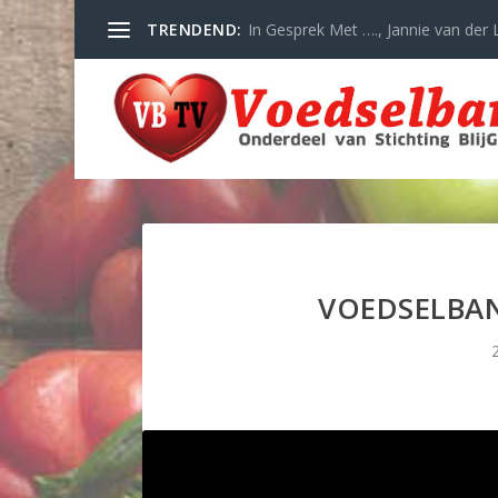
TRENDEND:
In Gesprek Met …., Jannie van der L
VOEDSELBAN