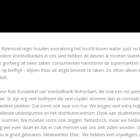
Rijnmond-regio houden vooralsnog het hoofd boven water. Juist nu ko
n andere Voedselbanken in ons land hebben de deuren al moeten sluite
 grofweg uit twee zaken: consumenten hamsteren de supermarkten le
 op leeftijd – blijven thuis uit angst besmet te raken. Zo zitten allee
ket.
cteur Rob Boswinkel van Voedselbank Rotterdam, die ook een rol speelt
er. Er zijn erg veel bedrijven die veel royaler doneren dan ze norma
ndere plekken. Dat komt ook naar ons toe. We krijgen veel extra hul
schillende uitdeelpunten en het distributiecentrum. Denk aan studenten
 op te noemen. We moeten soms ook zeggen: fantastisch, maar we heb
nog wel even duurt en dat er ook mensen van ons ziek zullen worden. D
 al goed gebruiken. Medewerker Elsie: We hebben veel vrijwilligers op