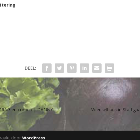
ttering
DEEL:
EDRAG en corona | DANNY
Voedselbank in Stad ga
maakt door
WordPress