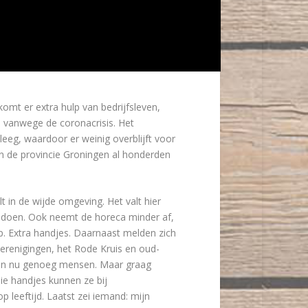
mt er extra hulp van bedrijfsleven,
n vanwege de coronacrisis. Het
eg, waardoor er weinig overblijft voor
n in de provincie Groningen al honderden
 in de wijde omgeving. Het valt hier
al doen. Ook neemt de horeca minder af,
p. Extra handjes. Daarnaast melden zich
verenigingen, het Rode Kruis en oud-
ben nu genoeg mensen. Maar graag
ie handjes kunnen ze bij
 leeftijd. Laatst zei iemand: mijn