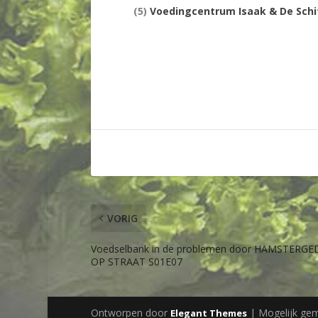
(5)
Voedingcentrum Isaak & De Schi
VORIG
Voedselbank in de problemen door HAMSTERG
OP STRAAT S01E07
Ontworpen door
| Mogelijk ge
Elegant Themes