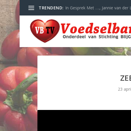
TRENDEND:
In Gesprek Met …., Jannie van der L
ZE
23 apri