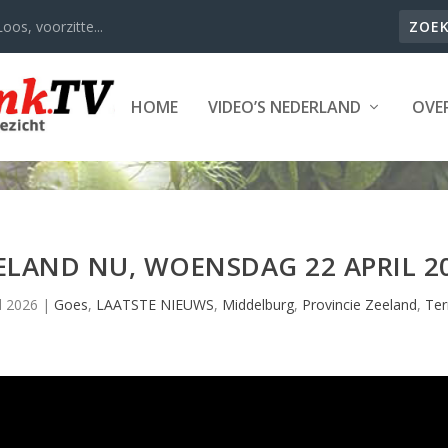
oos, voorzitte...
HOME
VIDEO’S NEDERLAND
OVER
ELAND NU, WOENSDAG 22 APRIL 2
l 2026
|
Goes
,
LAATSTE NIEUWS
,
Middelburg
,
Provincie Zeeland
,
Ter