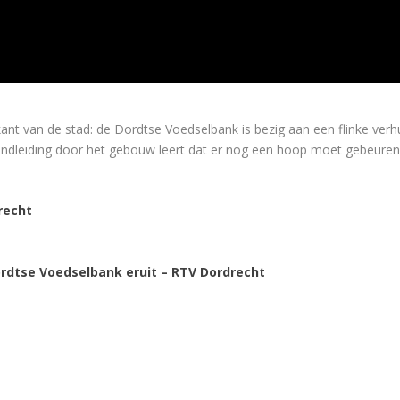
van de stad: de Dordtse Voedselbank is bezig aan een flinke verhuizi
ondleiding door het gebouw leert dat er nog een hoop moet gebeure
recht
ordtse Voedselbank eruit – RTV Dordrecht