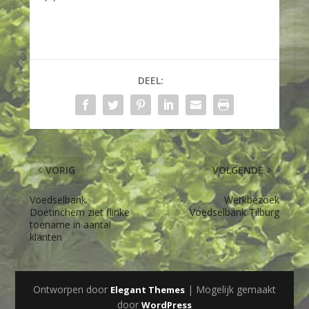
DEEL:
VORIG
VOLGENDE
Voedselbank
Werkbezoek
Doetinchem ziet flinke
Voedselbank Tilburg
toename in aantal
klanten
Ontworpen door
| Mogelijk gemaakt
Elegant Themes
door
WordPress