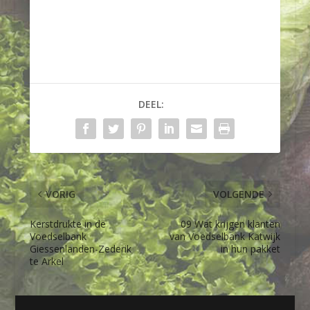
DEEL:
VORIG
VOLGENDE
Kerstdrukte in de
09 Wat krijgen klanten
Voedselbank
van Voedselbank Katwijk
Giessenlanden-Zederik
in hun pakket
te Arkel