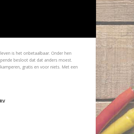
leven is het onbetaalbaar. Onder hen
Opende besloot dat dat anders moest.
 kamperen, gratis en voor niets. Met een
CRV