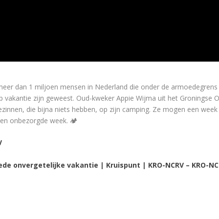
 meer dan 1 miljoen mensen in Nederland die onder de armoedegrens 
op vakantie zijn geweest. Oud-kweker Appie Wijma uit het Groningse 
 gezinnen, die bijna niets hebben, op zijn camping. Ze mogen een week
 een onbezorgde week. 🏕️
V
ede onvergetelijke vakantie | Kruispunt | KRO-NCRV – KRO-N