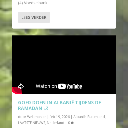
(4) Voedselbank...
LEES VERDER
GOED DOEN IN ALBANIË TIJDENS DE
RAMADAN 🌙
door
Webmaster
|
feb 19, 2026
|
Albanië
,
Buitenland
,
LAATSTE NIEUWS
,
Nederland
|
0