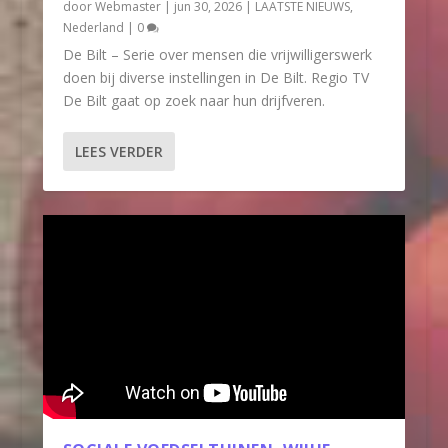
door
Webmaster
|
jun 30, 2026
|
LAATSTE NIEUWS
,
Nederland
|
0
De Bilt – Serie over mensen die vrijwilligerswerk
doen bij diverse instellingen in De Bilt. Regio TV
De Bilt gaat op zoek naar hun drijfveren.
LEES VERDER