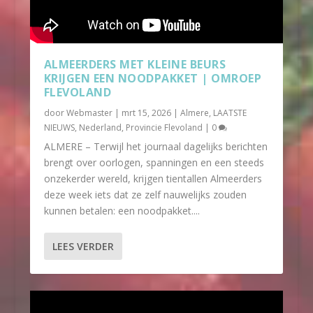
ALMEERDERS MET KLEINE BEURS
KRIJGEN EEN NOODPAKKET | OMROEP
FLEVOLAND
door
Webmaster
|
mrt 15, 2026
|
Almere
,
LAATSTE
NIEUWS
,
Nederland
,
Provincie Flevoland
|
0
ALMERE – Terwijl het journaal dagelijks berichten
brengt over oorlogen, spanningen en een steeds
onzekerder wereld, krijgen tientallen Almeerders
deze week iets dat ze zelf nauwelijks zouden
kunnen betalen: een noodpakket....
LEES VERDER