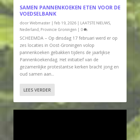
SAMEN PANNENKOEKEN ETEN VOOR DE
VOEDSELBANK
door
Webmaster
|
feb 19, 2026
|
LAATSTE NIEUWS
,
Nederland
,
Provincie Groningen
|
0
SCHEEMDA – Op dinsdag 17 februari werd er op
zes locaties in Oost-Groningen volop
pannenkoeken gebakken tijdens de jaarlijkse
Pannenkoekendag. Het initiatief van de
gezamenlijke protestantse kerken bracht jong en
oud samen aan...
LEES VERDER