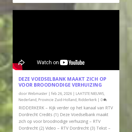
DEZE VOEDSELBANK MAAKT ZICH OP
VOOR BROODNODIGE VERHUIZING
door
Webmaster
|
feb 26, 2026
|
LAATSTE NIEUWS
,
Nederland
,
Provincie Zuid-Holland
,
Ridderkerk
|
0
RIDDERKERK – Kijk verder op het kanaal van RTV
Dordrecht Credits (1) Deze Voedselbank maakt
zich op voor broodnodige verhuizing – RTV
Dordrecht (2) Video – RTV Dordrecht (3) Tekst –