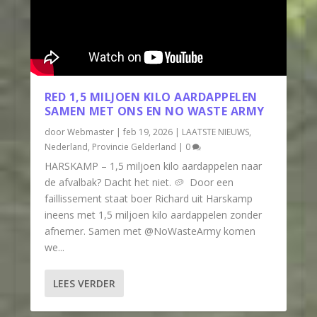
RED 1,5 MILJOEN KILO AARDAPPELEN
SAMEN MET ONS EN NO WASTE ARMY
door
Webmaster
|
feb 19, 2026
|
LAATSTE NIEUWS
,
Nederland
,
Provincie Gelderland
|
0
HARSKAMP – 1,5 miljoen kilo aardappelen naar
de afvalbak? Dacht het niet. 🥔⁠ ⁠ Door een
faillissement staat boer Richard uit Harskamp
ineens met 1,5 miljoen kilo aardappelen zonder
afnemer. Samen met @NoWasteArmy komen
we...
LEES VERDER