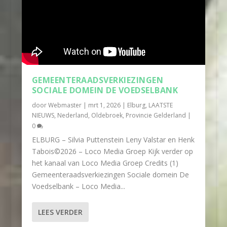
GEMEENTERAADSVERKIEZINGEN
SOCIALE DOMEIN DE VOEDSELBANK
door
Webmaster
|
mrt 1, 2026
|
Elburg
,
LAATSTE
NIEUWS
,
Nederland
,
Oldebroek
,
Provincie Gelderland
|
0
ELBURG – Silvia Puttenstein Leny Valstar en Henk
Tabois©2026 – Loco Media Groep Kijk verder op
het kanaal van Loco Media Groep Credits (1)
Gemeenteraadsverkiezingen Sociale domein De
Voedselbank – Loco Media...
LEES VERDER