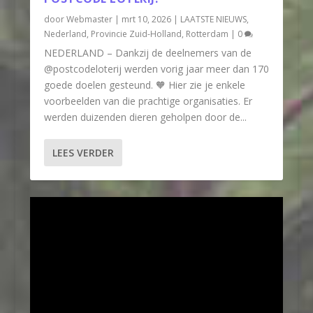
door
Webmaster
|
mrt 10, 2026
|
LAATSTE NIEUWS
,
Nederland
,
Provincie Zuid-Holland
,
Rotterdam
|
0
NEDERLAND – Dankzij de deelnemers van de
‪@postcodeloterij‬ werden vorig jaar meer dan 170
goede doelen gesteund. 🧡 Hier zie je enkele
voorbeelden van die prachtige organisaties. Er
werden duizenden dieren geholpen door de...
LEES VERDER