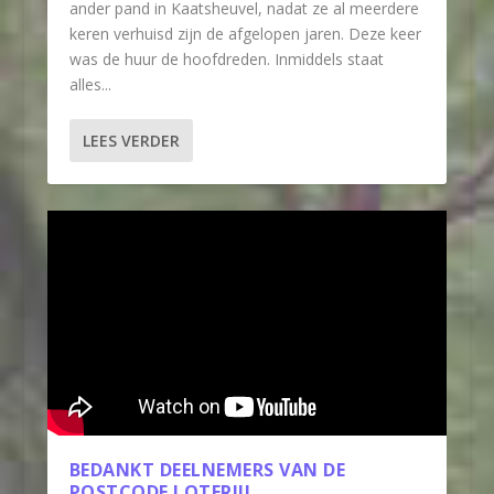
ander pand in Kaatsheuvel, nadat ze al meerdere
keren verhuisd zijn de afgelopen jaren. Deze keer
was de huur de hoofdreden. Inmiddels staat
alles...
LEES VERDER
BEDANKT DEELNEMERS VAN DE
POSTCODE LOTERIJ!