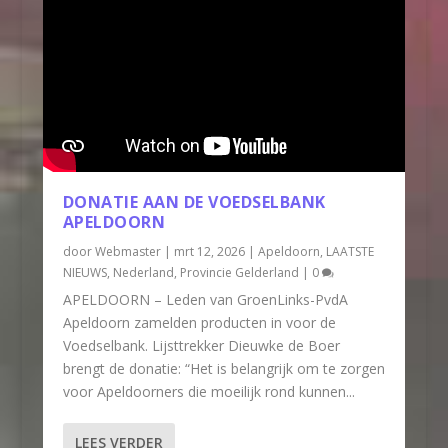
DONATIE AAN DE VOEDSELBANK
APELDOORN
door
Webmaster
|
mrt 12, 2026
|
Apeldoorn
,
LAATSTE
NIEUWS
,
Nederland
,
Provincie Gelderland
|
0
APELDOORN – Leden van GroenLinks-PvdA
Apeldoorn zamelden producten in voor de
Voedselbank. Lijsttrekker Dieuwke de Boer
brengt de donatie: “Het is belangrijk om te zorgen
voor Apeldoorners die moeilijk rond kunnen...
LEES VERDER