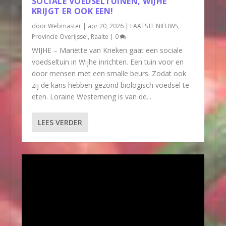
SOCIALE VOEDSELTUINEN, WIJHE
KRIJGT ER OOK EEN!
door
Webmaster
|
apr 20, 2026
|
LAATSTE NIEUWS
,
Provincie Overijssel
,
Raalte
|
0
WIJHE – Mariëtte van Krieken gaat een sociale
voedseltuin in Wijhe inrichten. Een tuin voor en
door mensen met een smalle beurs. Zodat ook
zij de kans hebben gezond biologisch voedsel te
eten. Loraine Westerneng is van de...
LEES VERDER