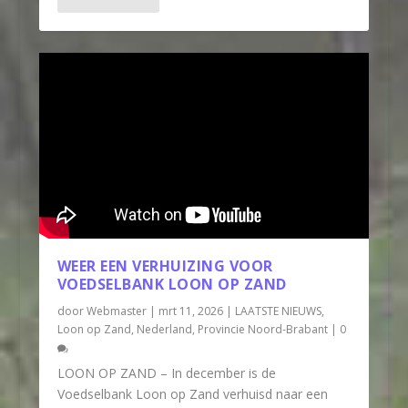
WEER EEN VERHUIZING VOOR
VOEDSELBANK LOON OP ZAND
door
Webmaster
|
mrt 11, 2026
|
LAATSTE NIEUWS
,
Loon op Zand
,
Nederland
,
Provincie Noord-Brabant
|
0
LOON OP ZAND – In december is de
Voedselbank Loon op Zand verhuisd naar een