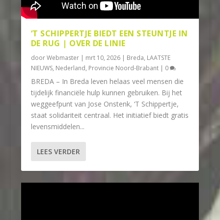
‘T SCHIPPERTJE BIEDT EEN STEUNTJE IN
DE RUG | OVER DE LINIE
door
Webmaster
|
mrt 10, 2026
|
Breda
,
LAATSTE
NIEUWS
,
Nederland
,
Provincie Noord-Brabant
|
0
BREDA – In Breda leven helaas veel mensen die
tijdelijk financiële hulp kunnen gebruiken. Bij het
weggeefpunt van Jose Onstenk, ‘T Schippertje,
staat solidariteit centraal. Het initiatief biedt gratis
levensmiddelen...
LEES VERDER