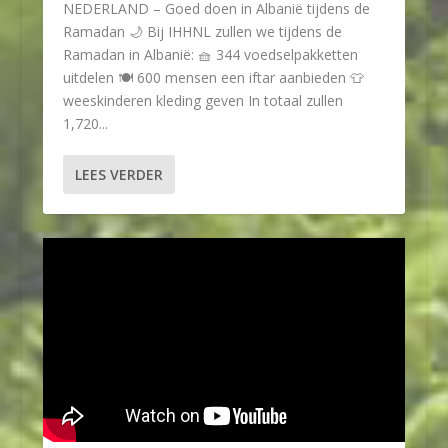
NEDERLAND – Goed doen in Albanië tijdens de
Ramadan 🌙 Bij IHHNL zullen we tijdens de
Ramadan in Albanië: 🧺 344 voedselpakketten
uitdelen 🍽 600 mensen een iftar aanbieden 👕
weeskinderen kleding geven In totaal zullen
1,720...
LEES VERDER