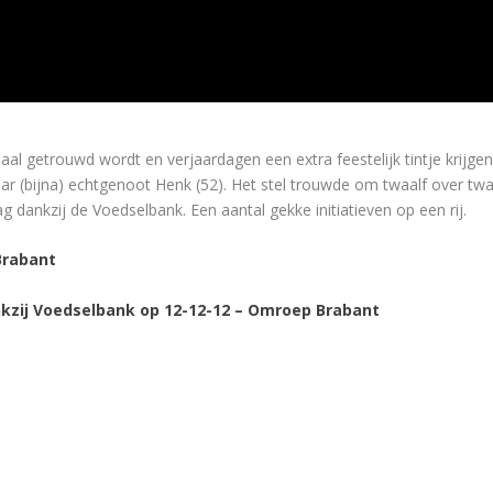
l getrouwd wordt en verjaardagen een extra feestelijk tintje krijg
ar (bijna) echtgenoot Henk (52). Het stel trouwde om twaalf over tw
g dankzij de Voedselbank. Een aantal gekke initiatieven op een rij.
rabant
kzij Voedselbank op 12-12-12 – Omroep Brabant