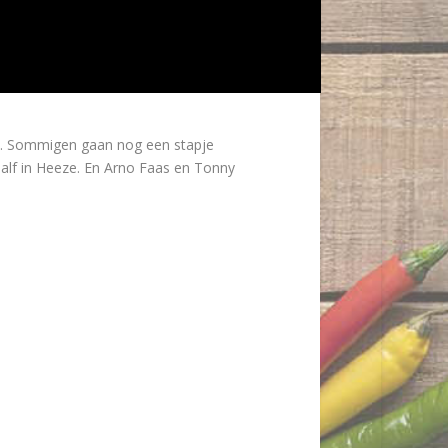
en. Sommigen gaan nog een stapje
aalf in Heeze. En Arno Faas en Tonny