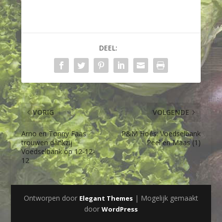
DEEL:
VORIG
VOLGENDE
Arno en Tonny Faas
P&M Hoés: Voedselbank
trouwen dankzij
Peel en Maas (1)
Voedselbank op 12-12-
12
Ontworpen door
| Mogelijk gemaakt
Elegant Themes
door
WordPress