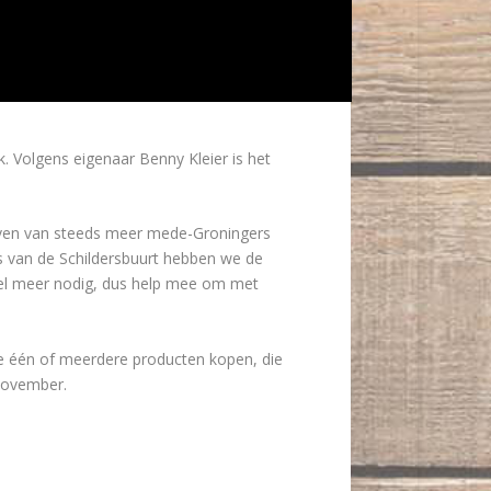
 Volgens eigenaar Benny Kleier is het
 leven van steeds meer mede-Groningers
s van de Schildersbuurt hebben we de
eel meer nodig, dus help mee om met
tje één of meerdere producten kopen, die
november.