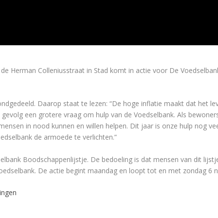
Herman Colleniusstraat in Stad komt in actie voor De Voedselbank.
 rondgedeeld. Daarop staat te lezen: “De hoge inflatie maakt dat het
s gevolg een grotere vraag om hulp van de Voedselbank. Als bewoner
mensen in nood kunnen en willen helpen. Dit jaar is onze hulp nog v
dselbank de armoede te verlichten.”
selbank Boodschappenlijstje. De bedoeling is dat mensen van dit lijs
edselbank. De actie begint maandag en loopt tot en met zondag 6 
ingen