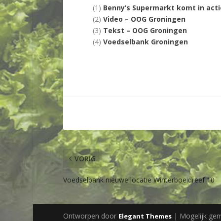
(1)
Benny’s Supermarkt komt in act
(2)
Video – OOG Groningen
(3)
Tekst – OOG Groningen
(4)
Voedselbank Groningen
VORIG
Voedselbank nieuwe locatie Winterboeidreef 10
Ontworpen door
| Mogelijk ge
Elegant Themes