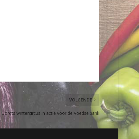
VOLGENDE
Dordts wintercircus in actie voor de Voedselbank