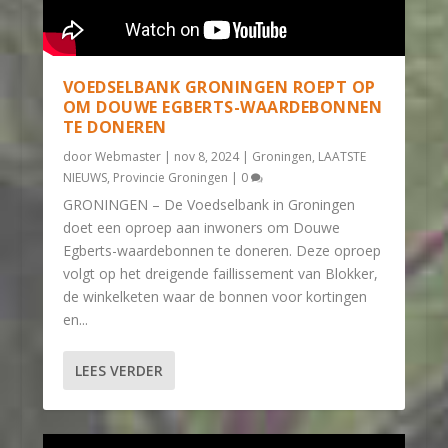
VOEDSELBANK GRONINGEN ROEPT OP
OM DOUWE EGBERTS-WAARDEBONNEN
TE DONEREN
door
Webmaster
|
nov 8, 2024
|
Groningen
,
LAATSTE
NIEUWS
,
Provincie Groningen
|
0
GRONINGEN – De Voedselbank in Groningen
doet een oproep aan inwoners om Douwe
Egberts-waardebonnen te doneren. Deze oproep
volgt op het dreigende faillissement van Blokker,
de winkelketen waar de bonnen voor kortingen
en...
LEES VERDER