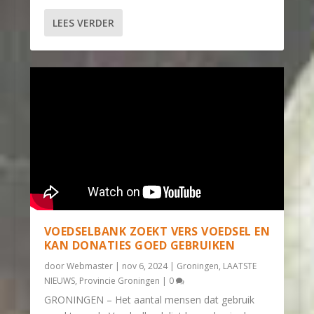
LEES VERDER
VOEDSELBANK ZOEKT VERS VOEDSEL EN
KAN DONATIES GOED GEBRUIKEN
door
Webmaster
|
nov 6, 2024
|
Groningen
,
LAATSTE
NIEUWS
,
Provincie Groningen
|
0
GRONINGEN – Het aantal mensen dat gebruik