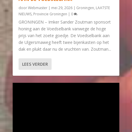
door
Webmaster
|
mei 29, 2026
|
Groningen
,
LAATSTE
NIEUWS
,
Provincie Groningen
|
0
GRONINGEN – Imker Sander Zoutman sponsort
honing aan de Voedselbank vanwege de hoge
prijs van het zoete goedje. De Voedselbank aan
de Ulgersmaweg heeft twee bijenkasten op het
dak en plukt daar nu de vruchten van. Zoutman...
LEES VERDER