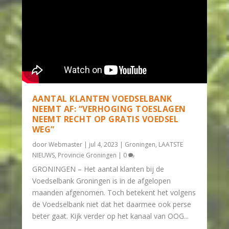
AANTAL KLANTEN VOEDSELBANK
NEEMT AF: “VERHOGING TOESLAGEN
NEEMT RECHT OP GRATIS VOEDSEL
WEG”
door
Webmaster
|
jul 4, 2023
|
Groningen
,
LAATSTE
NIEUWS
,
Provincie Groningen
|
0
GRONINGEN – Het aantal klanten bij de
Voedselbank Groningen is in de afgelopen
maanden afgenomen. Toch betekent het volgens
de Voedselbank niet dat het daarmee ook perse
beter gaat. Kijk verder op het kanaal van OOG...