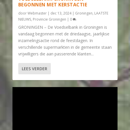
BEGONNEN MET KERSTACTIE
door
Webmaster
|
dec 13, 2024
|
Groningen
,
LAATSTE
NIEUWS
,
Provincie Groningen
|
0
GRONINGEN – De Voedselbank in Groningen is
vandaag begonnen met de driedaagse, jaarlijkse
inzamelingsactie rond de feestdagen. In
verschillende supermarkten in de gemeente staan
vrijwilligers die aan passerende klanten...
LEES VERDER