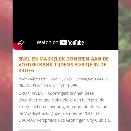
SNEL EN MAKKELIJK DONEREN AAN DE
VOEDSELBANK TIJDENS BIERTJE IN DE
KROEG
door
Webmaster
|
dec 11, 2025
|
Groningen
,
LAATSTE
NIEUWS
,
Provincie Groningen
|
0
GRONINGEN – Groningers kunnen deze
decembermaand ook tijdens een biertje in de
kroeg snel en eenvoudig een donatie doen aan
de Voedselbank. Onder de noemer ‘DOE FF
SOCIAAL’ verspreiden de Groningen City Club en...