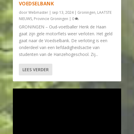
VOEDSELBANK
door
Webmaster
|
sep 13, 2024
|
Groningen
,
LAATSTE
NIEUWS
,
Provincie Groningen
|
0
GRONINGEN – Oud-voetballer Henk de Haan
gaat zijn gele motorfiets weer verloten. Het geld
gaat naar de Voedselbank. De verloting is een
onderdeel van een liefdadigheidsactie van
studenten van de Hanzehogeschool. Zij...
LEES VERDER