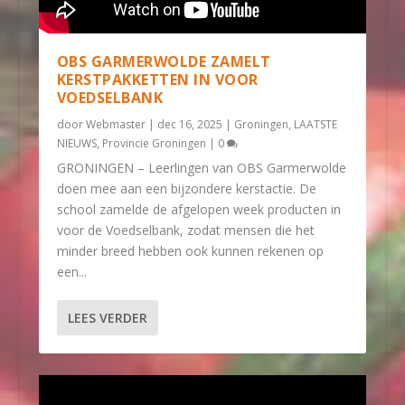
OBS GARMERWOLDE ZAMELT
KERSTPAKKETTEN IN VOOR
VOEDSELBANK
door
Webmaster
|
dec 16, 2025
|
Groningen
,
LAATSTE
NIEUWS
,
Provincie Groningen
|
0
GRONINGEN – Leerlingen van OBS Garmerwolde
doen mee aan een bijzondere kerstactie. De
school zamelde de afgelopen week producten in
voor de Voedselbank, zodat mensen die het
minder breed hebben ook kunnen rekenen op
een...
LEES VERDER