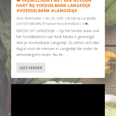
❤️ VRIJWILLIGERS MET EEN GOUDEN
HART BIJ VOEDSELBANK LANGEDIJK
#VOEDSELBANK #LANGEDIJK
door
Webmaster
|
dec 25, 2025
|
Broek op Langedijk
,
LAATSTE NIEUWS
,
Provincie Noord-Holland
|
0
BROEK OP LANGEDIJK – Op het terrein waar ook
het hoofdkantoor van Rodi Media is gevestigd,
vind je Voedselbank Langedijk. Zij zetten zich elke
dag in voor de mensen in Langedijk die onder de
armoedegrens leven. Nu de...
LEES VERDER