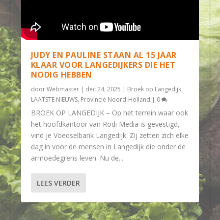
JUDY EN PAULINE STAAN AL 15 JAAR
KLAAR VOOR LANGEDIJKERS DIE HET
NODIG HEBBEN
door
Webmaster
|
dec 24, 2025
|
Broek op Langedijk
,
LAATSTE NIEUWS
,
Provincie Noord-Holland
|
0
BROEK OP LANGEDIJK – Op het terrein waar ook
het hoofdkantoor van Rodi Media is gevestigd,
vind je Voedselbank Langedijk. Zij zetten zich elke
dag in voor de mensen in Langedijk die onder de
armoedegrens leven. Nu de...
LEES VERDER