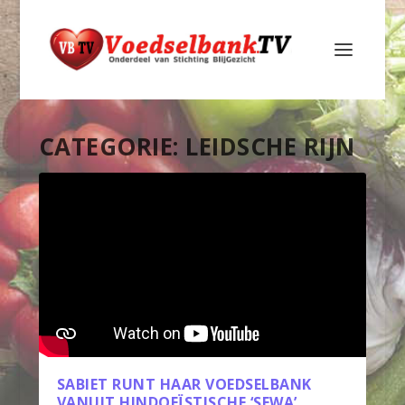
CATEGORIE:
LEIDSCHE RIJN
SABIET RUNT HAAR VOEDSELBANK
VANUIT HINDOEÏSTISCHE ‘SEWA’