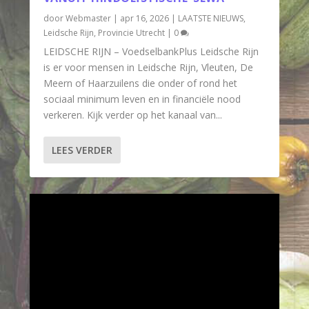
door
Webmaster
|
apr 16, 2026
|
LAATSTE NIEUWS
,
Leidsche Rijn
,
Provincie Utrecht
|
0
LEIDSCHE RIJN – VoedselbankPlus Leidsche Rijn
is er voor mensen in Leidsche Rijn, Vleuten, De
Meern of Haarzuilens die onder of rond het
sociaal minimum leven en in financiële nood
verkeren. Kijk verder op het kanaal van...
LEES VERDER