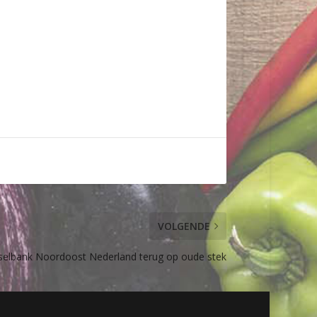
VOLGENDE
elbank Noordoost Nederland terug op oude stek