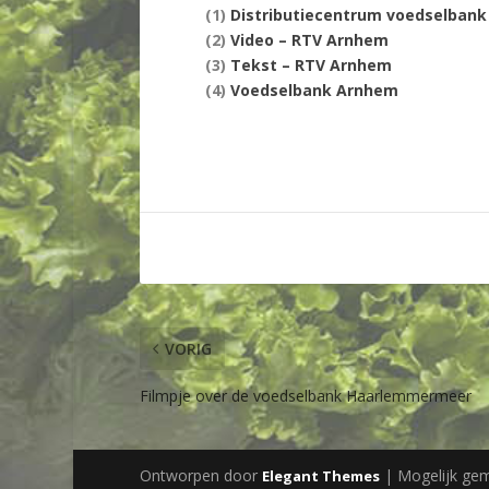
(1)
Distributiecentrum voedselbank
(2)
Video – RTV Arnhem
(3)
Tekst – RTV Arnhem
(4)
Voedselbank Arnhem
VORIG
Filmpje over de voedselbank Haarlemmermeer
Ontworpen door
| Mogelijk ge
Elegant Themes