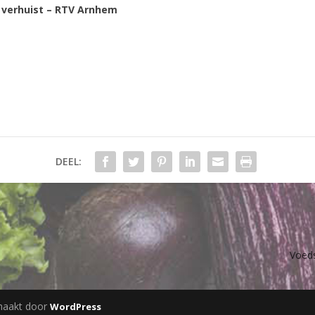
 verhuist – RTV Arnhem
DEEL:
Voeds
maakt door
WordPress