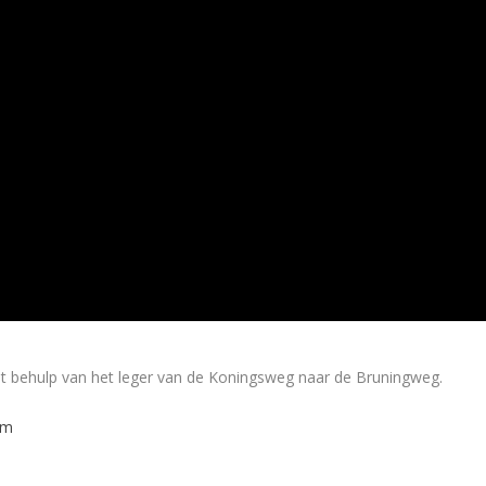
behulp van het leger van de Koningsweg naar de Bruningweg.
em