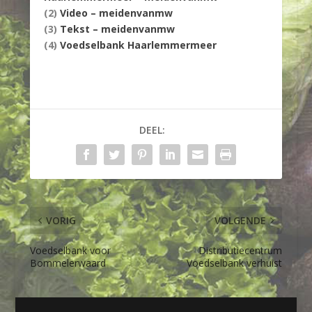
(2)
Video – meidenvanmw
(3)
Tekst – meidenvanmw
(4)
Voedselbank Haarlemmermeer
DEEL:
VORIG
VOLGENDE
Voedselbank voor
Distributiecentrum
Bommelerwaard
Voedselbank verhuist