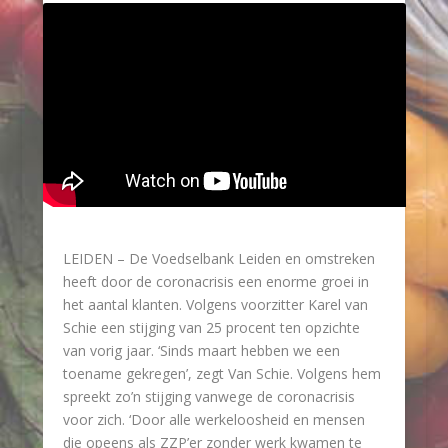
LEIDEN –
De Voedselbank Leiden en omstreken
heeft door de coronacrisis een enorme groei in
het aantal klanten. Volgens voorzitter Karel van
Schie een stijging van 25 procent ten opzichte
van vorig jaar. ‘Sinds maart hebben we een
toename gekregen’, zegt Van Schie. Volgens hem
spreekt zo’n stijging vanwege de coronacrisis
voor zich. ‘Door alle werkeloosheid en mensen
die opeens als ZZP’er zonder werk kwamen te