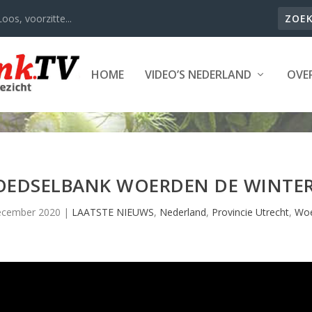
oos, voorzitte...
HOME
VIDEO’S NEDERLAND
OVER
OEDSELBANK WOERDEN DE WINTE
ecember 2020
|
LAATSTE NIEUWS
,
Nederland
,
Provincie Utrecht
,
Wo