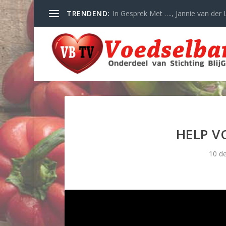
TRENDEND:
In Gesprek Met …., Jannie van der L
HELP V
10 d