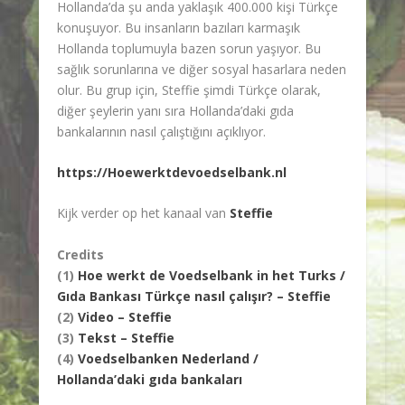
Hollanda’da şu anda yaklaşık 400.000 kişi Türkçe
konuşuyor. Bu insanların bazıları karmaşık
Hollanda toplumuyla bazen sorun yaşıyor. Bu
sağlık sorunlarına ve diğer sosyal hasarlara neden
olur. Bu grup için, Steffie şimdi Türkçe olarak,
diğer şeylerin yanı sıra Hollanda’daki gıda
bankalarının nasıl çalıştığını açıklıyor.
https://Hoewerktdevoedselbank.nl
Kijk verder op het kanaal van
Steffie
Credits
(1)
Hoe werkt de Voedselbank in het Turks /
Gıda Bankası Türkçe nasıl çalışır? – Steffie
(2)
Video – Steffie
(3)
Tekst – Steffie
(4)
Voedselbanken Nederland /
Hollanda’daki gıda bankaları