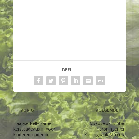
DEEL:
VORIG
VOLGENDE
Haagse Kelly zamelt
Voedselbank Stad
kerstcadeaus in voor
Groningen en
kinderen onder de
Kledingbank Maxima