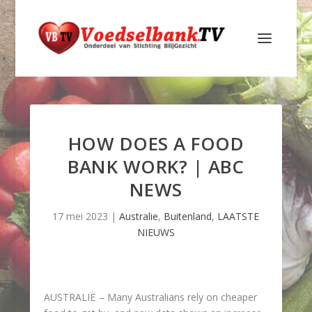
HOW DOES A FOOD
BANK WORK? | ABC
NEWS
17 mei 2023
|
Australie
,
Buitenland
,
LAATSTE
NIEUWS
AUSTRALIË – Many Australians rely on cheaper