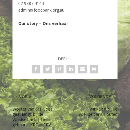
02 9887 4144
admin@foodbank.org.au
Our story – Ons verhaal
DEEL:
VORIG
VOLGENDE
Wouter van der Goes
Winkelen bij de
gaat langs bij de
Voedselbank Houten
Voedselbank | Lief
gebaar | KRO-NCRV