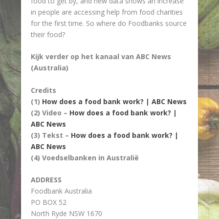
food to get by, and new data shows an increase
in people are accessing help from food charities
for the first time. So where do Foodbanks source
their food?
Kijk verder op het kanaal van ABC News
(Australia)
Credits
(1)
How does a food bank work? | ABC News
(2) Video –
How does a food bank work? |
ABC News
(3) Tekst –
How does a food bank work? |
ABC News
(4) Voedselbanken in Australië
ADDRESS
Foodbank Australia
PO BOX 52
North Ryde NSW 1670