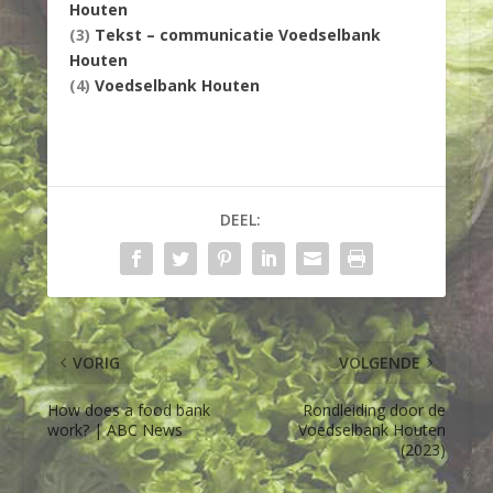
Houten
(3)
Tekst – communicatie Voedselbank
Houten
(4)
Voedselbank Houten
DEEL:
VORIG
VOLGENDE
How does a food bank
Rondleiding door de
work? | ABC News
Voedselbank Houten
(2023)