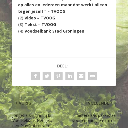
op alles en iedereen maar dat werkt alleen
tegen jezelf.” – TVOOG
(2)
Video – TVOOG
(3)
Tekst – TVOOG
(4)
Voedselbank Stad Groningen
DEEL:
VORIG
VOLGENDE
Jongetje krijgt in rij bij
Sinterklaas pakketjes
Voedselbank Hengelo
voor Groningse minima
een PlayStation van