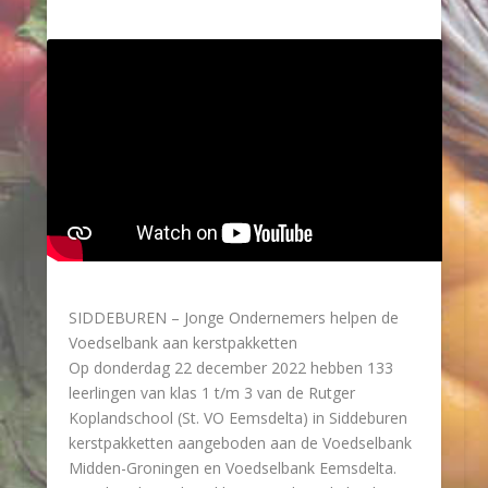
SIDDEBUREN – Jonge Ondernemers helpen de
Voedselbank aan kerstpakketten
Op donderdag 22 december 2022 hebben 133
leerlingen van klas 1 t/m 3 van de Rutger
Koplandschool (St. VO Eemsdelta) in Siddeburen
kerstpakketten aangeboden aan de Voedselbank
Midden-Groningen en Voedselbank Eemsdelta.