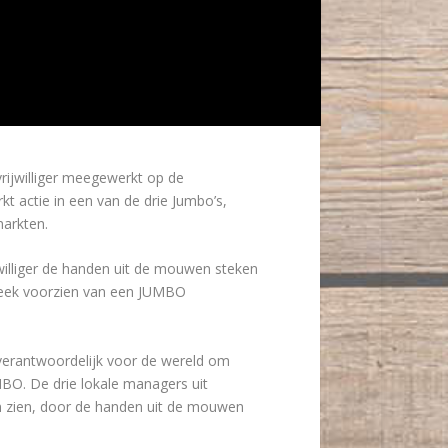
rijwilliger meegewerkt op de
actie in een van de drie Jumbo’s,
arkten.
williger de handen uit de mouwen steken
 week voorzien van een JUMBO
 verantwoordelijk voor de wereld om
BO. De drie lokale managers uit
en zien, door de handen uit de mouwen