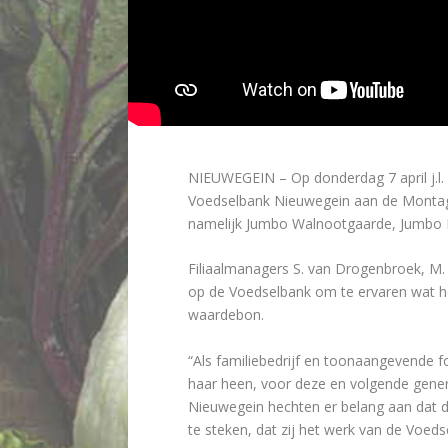
NIEUWEGEIN – Op donderdag 7 april j.l. 
Voedselbank Nieuwegein aan de Montage
namelijk Jumbo Walnootgaarde, Jumbo M
Filiaalmanagers S. van Drogenbroek, M. 
op de Voedselbank om te ervaren wat he
waardebon.
“Als familiebedrijf en toonaangevende f
haar heen, voor deze en volgende gener
Nieuwegein hechten er belang aan dat de
te steken, dat zij het werk van de Voed