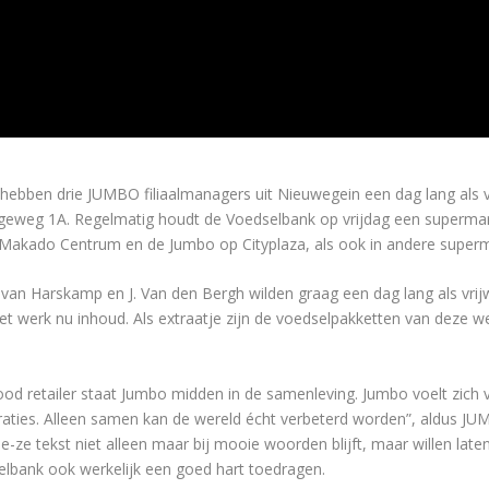
hebben drie JUMBO filiaalmanagers uit Nieuwegein een dag lang als v
weg 1A. Regelmatig houdt de Voedselbank op vrijdag een supermarkt 
akado Centrum en de Jumbo op Cityplaza, als ook in andere superm
van Harskamp en J. Van den Bergh wilden graag een dag lang als vrij
t werk nu inhoud. Als extraatje zijn de voedselpakketten van deze
ood retailer staat Jumbo midden in de samenleving. Jumbo voelt zich
aties. Alleen samen kan de wereld écht verbeterd worden”, aldus JUM
-ze tekst niet alleen maar bij mooie woorden blijft, maar willen lat
selbank ook werkelijk een goed hart toedragen.