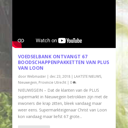
VOEDSELBANK ONTVANGT 67
BOODSCHAPPENPAKKETTEN VAN PLUS
VAN LOON
door
Webmaster
|
dec 23, 2018
|
LAATSTE NIEUWS
,
Nieuwegein
,
Provincie Utrecht
|
0
NIEUWEGEIN – Dat de klanten van de PLUS
supermarkt in Nieuwegein betrokken zijn met de
inwoners die krap zitten, bleek vandaag maar
weer eens. Supermarkteigenaar Christ van Loon
kon vandaag maar liefst 67 grote...