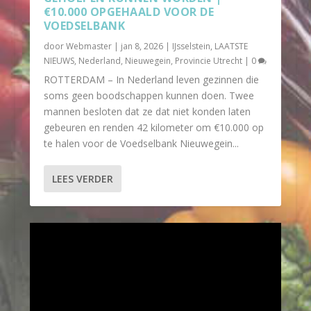
€10.000 OPGEHAALD VOOR DE
VOEDSELBANK
door
Webmaster
|
jan 8, 2026
|
IJsselstein
,
LAATSTE
NIEUWS
,
Nederland
,
Nieuwegein
,
Provincie Utrecht
|
0
ROTTERDAM – In Nederland leven gezinnen die
soms geen boodschappen kunnen doen. Twee
mannen besloten dat ze dat niet konden laten
gebeuren en renden 42 kilometer om €10.000 op
te halen voor de Voedselbank Nieuwegein...
LEES VERDER