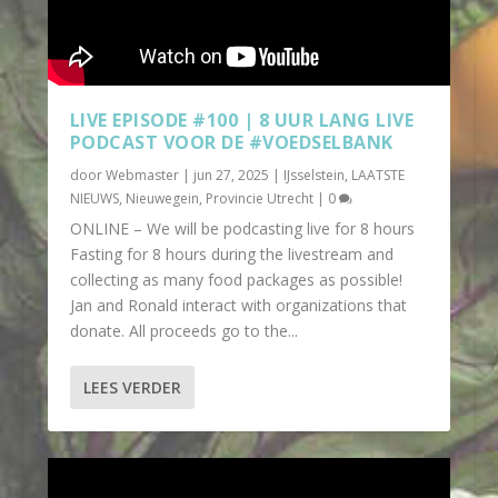
LIVE EPISODE #100 | 8 UUR LANG LIVE
PODCAST VOOR DE #VOEDSELBANK
door
Webmaster
|
jun 27, 2025
|
IJsselstein
,
LAATSTE
NIEUWS
,
Nieuwegein
,
Provincie Utrecht
|
0
ONLINE – We will be podcasting live for 8 hours
Fasting for 8 hours during the livestream and
collecting as many food packages as possible!
Jan and Ronald interact with organizations that
donate. All proceeds go to the...
LEES VERDER