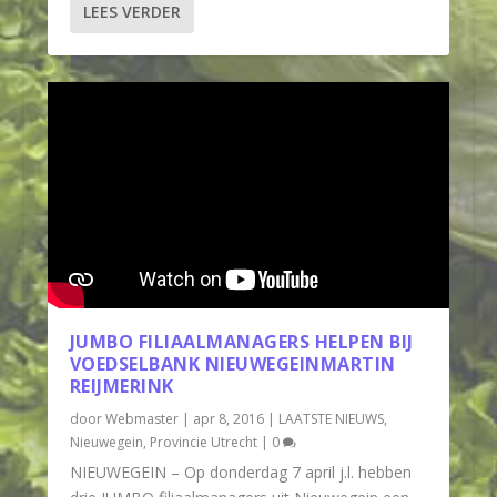
LEES VERDER
JUMBO FILIAALMANAGERS HELPEN BIJ
VOEDSELBANK NIEUWEGEINMARTIN
REIJMERINK
door
Webmaster
|
apr 8, 2016
|
LAATSTE NIEUWS
,
Nieuwegein
,
Provincie Utrecht
|
0
NIEUWEGEIN – Op donderdag 7 april j.l. hebben