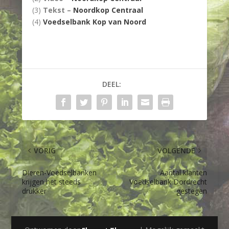
(3)
Tekst –
Noordkop Centraal
(4)
Voedselbank Kop van Noord
DEEL:
VORIG
VOLGENDE
Dieren-Voedselbanken
Aantal klanten
krijgen het steeds
Voedselbank Dordrecht
drukker
gestegen