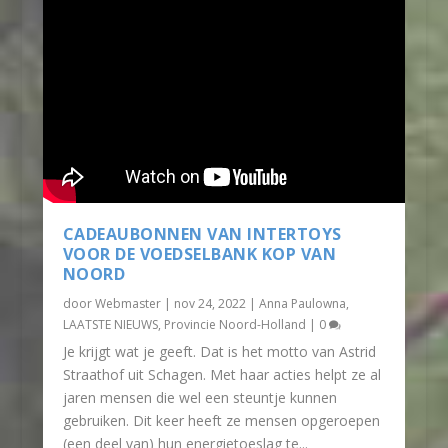
CADEAUBONNEN VAN INTERTOYS
VOOR DE VOEDSELBANK KOP VAN
NOORD
door
Webmaster
|
nov 24, 2022
|
Anna Paulowna
,
LAATSTE NIEUWS
,
Provincie Noord-Holland
|
0
Je krijgt wat je geeft. Dat is het motto van Astrid
Straathof uit Schagen. Met haar acties helpt ze al
jaren mensen die wel een steuntje kunnen
gebruiken. Dit keer heeft ze mensen opgeroepen
(een deel van) hun energietoeslag te...