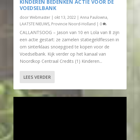
KINDEREN BEDENKEN ACTIE VOOR DE
VOEDSELBANK
door
Webmaster
|
okt 13, 2022
|
Anna Paulowna
,
LAATSTE NIEUWS
,
Provincie Noord-Holland
|
0
CALLANTSOOG – Jason van 10 en Lola van 8 zijn
een actie gestart: ze zamelen statiegeldflessen in
om sinterklaas snoepgoed te kopen voor de
Voedselbank. Kijk verder op het kanaal van
Noordkop Centraal Credits (1) Kinderen...
LEES VERDER