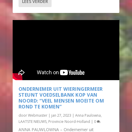
LEES VERDER
ONDERNEMER UIT WIERINGERMEER
STEUNT VOEDSELBANK KOP VAN
NOORD: “VEEL MENSEN MOEITE OM
ROND TE KOMEN”
door
Webmaster
|
jan 27, 2023
|
Anna Paulowna
,
LAATSTE NIEUWS
,
Provincie Noord-Holland
|
0
ANNA PAUWLOWNA – Ondernemer uit