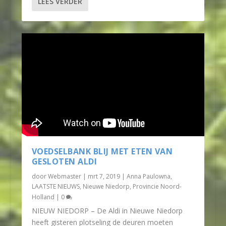
LEES VERDER
VOEDSELBANK BLIJ MET ETEN VAN
GESLOTEN ALDI
door
Webmaster
|
mrt 7, 2019
|
Anna Paulowna
,
LAATSTE NIEUWS
,
Nieuwe Niedorp
,
Provincie Noord-
Holland
|
0
NIEUW NIEDORP – De Aldi in Nieuwe Niedorp
heeft gisteren plotseling de deuren moeten