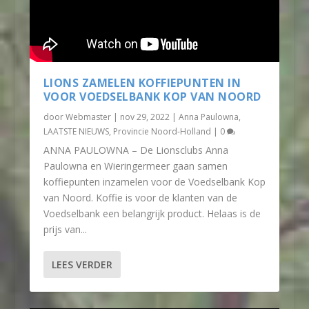
LIONS ZAMELEN KOFFIEPUNTEN IN
VOOR VOEDSELBANK KOP VAN NOORD
door
Webmaster
|
nov 29, 2022
|
Anna Paulowna
,
LAATSTE NIEUWS
,
Provincie Noord-Holland
|
0
ANNA PAULOWNA – De Lionsclubs Anna
Paulowna en Wieringermeer gaan samen
koffiepunten inzamelen voor de Voedselbank Kop
van Noord. Koffie is voor de klanten van de
Voedselbank een belangrijk product. Helaas is de
prijs van...
LEES VERDER