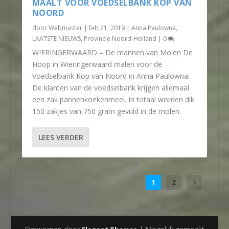
MAALT VOOR VOEDSELBANK KOP VAN
NOORD
door
Webmaster
|
feb 21, 2019
|
Anna Paulowna
,
LAATSTE NIEUWS
,
Provincie Noord-Holland
|
0
WIERINGERWAARD – De mannen van Molen De
Hoop in Wieringerwaard malen voor de
Voedselbank Kop van Noord in Anna Paulowna.
De klanten van de voedselbank krijgen allemaal
een zak pannenkoekenmeel. In totaal worden dik
150 zakjes van 750 gram gevuld in de molen.
LEES VERDER
1
2