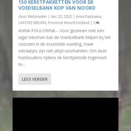
150 KERSTPAKKETTEN VOOR DE
VOEDSELBANK KOP VAN NOORD
door
Webmaster
|
dec 22, 2022
|
Anna Paulowna
,
LAATSTE NIEUWS
,
Provincie Noord-Holland
|
0
ANNA POULOWNA – Voor gezinnen met een
lager inkomen kan de Voedselbank helpen bij het
voorzien in de essentiële voeding, maar
extraatjes zijn niet altijd voorhanden. Om deze
huishoudens tijdens de kerstperiode tegemoet
te...
LEES VERDER