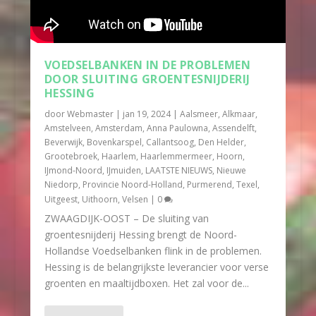
VOEDSELBANKEN IN DE PROBLEMEN
DOOR SLUITING GROENTESNIJDERIJ
HESSING
door
Webmaster
|
jan 19, 2024
|
Aalsmeer
,
Alkmaar
,
Amstelveen
,
Amsterdam
,
Anna Paulowna
,
Assendelft
,
Beverwijk
,
Bovenkarspel
,
Callantsoog
,
Den Helder
,
Grootebroek
,
Haarlem
,
Haarlemmermeer
,
Hoorn
,
IJmond-Noord
,
IJmuiden
,
LAATSTE NIEUWS
,
Nieuwe
Niedorp
,
Provincie Noord-Holland
,
Purmerend
,
Texel
,
Uitgeest
,
Uithoorn
,
Velsen
|
0
ZWAAGDIJK-OOST – De sluiting van
groentesnijderij Hessing brengt de Noord-
Hollandse Voedselbanken flink in de problemen.
Hessing is de belangrijkste leverancier voor verse
groenten en maaltijdboxen. Het zal voor de...