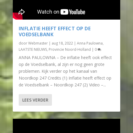
INFLATIE HEEFT EFFECT OP DE
VOEDSELBANK
door
Webmaster
|
aug 18, 2022
|
Anna Paulowna
,
LAATSTE NIEUWS
,
Provincie Noord-Holland
|
0
ANNA PAULOWNA – De inflatie heeft ook effect
op de Voedselbank, al zijn er nog geen grote
problemen. Kijk verder op het kanaal van
Noordkop 247 Credits (1) Inflatie heeft effect op
de Voedselbank – Noordkop 247 (2) Video –...
LEES VERDER