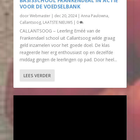
BASISSCHOOL FRANKENDEAL IN ACTIE
VOOR DE VOEDSELBANK
door
Webmaster
|
dec 20, 2024
|
Anna Paulowna
,
Callantsoog
,
LAATSTE NIEUWS
|
0
CALLANTSOOG – Leerling Eméé van de
Frankendael school uit Callantsoog wilde graag
geld inzamelen voor het goede doel. De klas
reageerde hier erg enthousiast op en dezelfde
middag gingen de leerlingen op pad. Door heel...
LEES VERDER