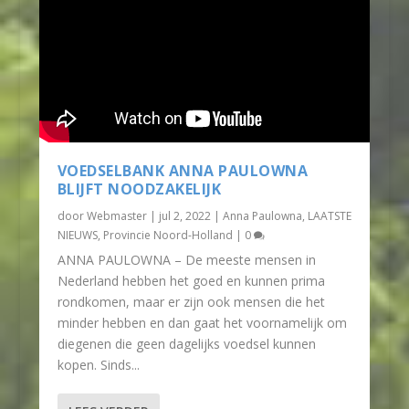
VOEDSELBANK ANNA PAULOWNA
BLIJFT NOODZAKELIJK
door
Webmaster
|
jul 2, 2022
|
Anna Paulowna
,
LAATSTE
NIEUWS
,
Provincie Noord-Holland
|
0
ANNA PAULOWNA – De meeste mensen in
Nederland hebben het goed en kunnen prima
rondkomen, maar er zijn ook mensen die het
minder hebben en dan gaat het voornamelijk om
diegenen die geen dagelijks voedsel kunnen
kopen. Sinds...