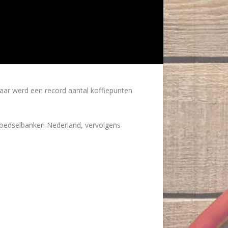
aar werd een record aantal koffiepunten
Voedselbanken Nederland, vervolgens