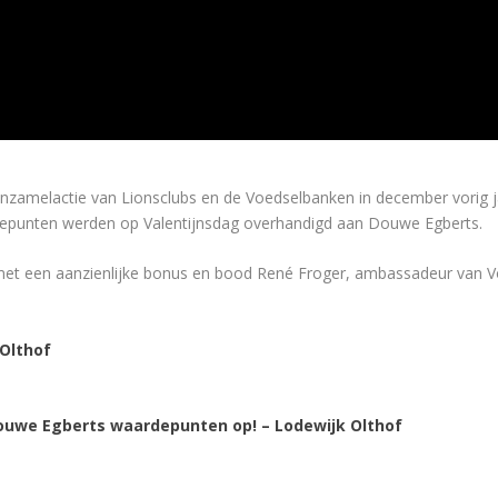
zamelactie van Lionsclubs en de Voedselbanken in december vorig j
epunten werden op Valentijnsdag overhandigd aan Douwe Egberts.
 met een aanzienlijke bonus en bood René Froger, ambassadeur van 
Olthof
Douwe Egberts waardepunten op! – Lodewijk Olthof