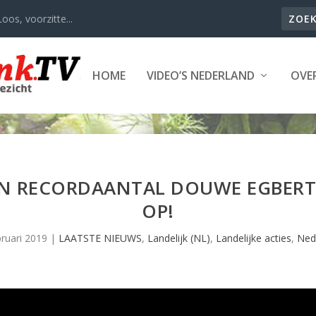
oos, voorzitte...
HOME
VIDEO’S NEDERLAND
OVER
EN RECORDAANTAL DOUWE EGBER
OP!
bruari 2019
|
LAATSTE NIEUWS
,
Landelijk (NL)
,
Landelijke acties
,
Ned