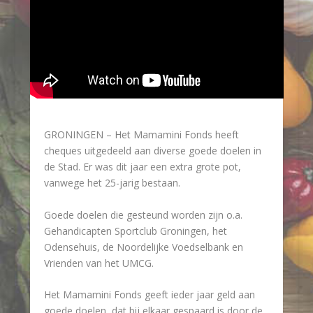
GRONINGEN – Het Mamamini Fonds heeft
cheques uitgedeeld aan diverse goede doelen in
de Stad. Er was dit jaar een extra grote pot,
vanwege het 25-jarig bestaan.
Goede doelen die gesteund worden zijn o.a.
Gehandicapten Sportclub Groningen, het
Odensehuis, de Noordelijke Voedselbank en
Vrienden van het UMCG.
Het Mamamini Fonds geeft ieder jaar geld aan
goede doelen, dat bij elkaar gespaard is door de