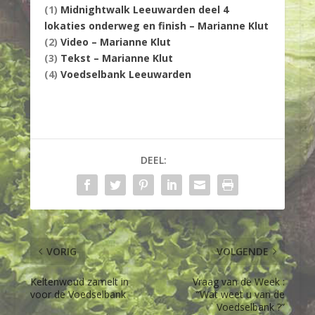
(1)
Midnightwalk Leeuwarden deel 4
lokaties onderweg en finish – Marianne Klut
(2)
Video – Marianne Klut
(3)
Tekst – Marianne Klut
(4)
Voedselbank Leeuwarden
DEEL:
VORIG
VOLGENDE
Keltenwoud zamelt in
Vraag van de Week :
voor de Voedselbank
“Wat weet u van de
Voedselbank ?”