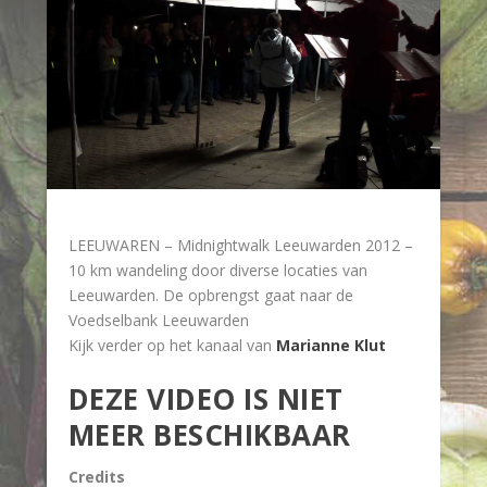
LEEUWAREN – Midnightwalk Leeuwarden 2012 –
10 km wandeling door diverse locaties van
Leeuwarden. De opbrengst gaat naar de
Voedselbank Leeuwarden
Kijk verder op het kanaal van
Marianne Klut
DEZE VIDEO IS NIET
MEER BESCHIKBAAR
Credits