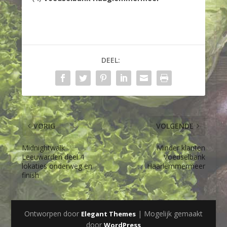
DEEL:
VORIG
VOLGENDE
Midnightwalk
Minder klanten
Leeuwarden deel 4
Voedselbank
lokaties onderweg en
Haarlemmermeer
finish
Ontworpen door
| Mogelijk gemaakt
Elegant Themes
door
WordPress