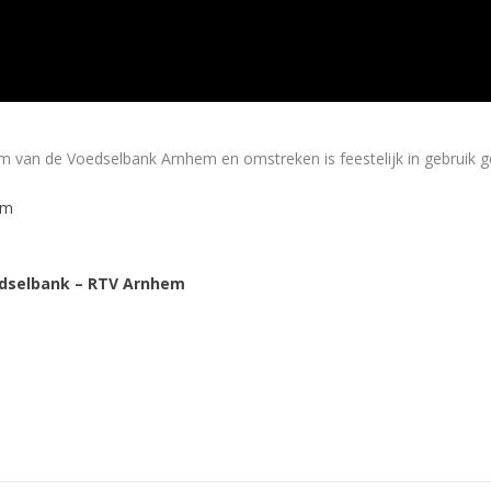
m van de Voedselbank Arnhem en omstreken is feestelijk in gebruik 
em
edselbank – RTV Arnhem