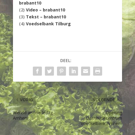
brabant10
(2)
Video – brabant10
(3)
Tekst – brabant10
(4)
Voedselbank Tilburg
DEEL:
VORIG
VOLGENDE
Wereld armoededag
Opening
Arnhem
Distributiecentrum
Voedselbank Arnhem