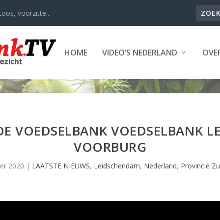
oos, voorzitte...
HOME
VIDEO’S NEDERLAND
OVER
DE VOEDSELBANK VOEDSELBANK L
VOORBURG
er 2020
|
LAATSTE NIEUWS
,
Leidschendam
,
Nederland
,
Provincie Zu