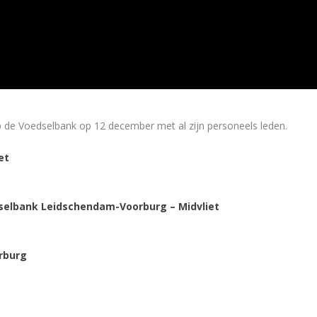
e Voedselbank op 12 december met al zijn personeels leden.
et
selbank Leidschendam-Voorburg – Midvliet
rburg