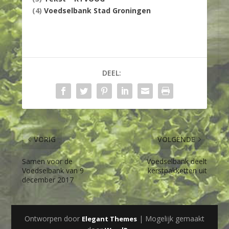
(4)
Voedselbank Stad Groningen
DEEL:
VORIG
VOLGENDE
Samen voor de
Voedselbank deelt
Voedselbank van 9
kerstpakketten uit
december 2017
Ontworpen door
| Mogelijk gemaakt
Elegant Themes