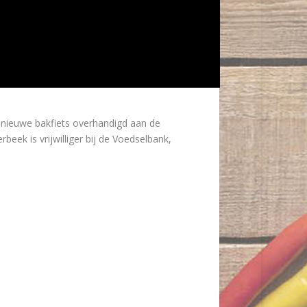
ieuwe bakfiets overhandigd aan de
eek is vrijwilliger bij de Voedselbank,