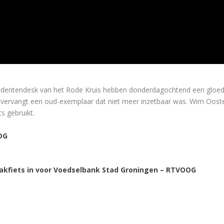
ntendesk van het Rode Kruis hebben donderdagochtend een gloedn
 vervangt een oud-exemplaar dat niet meer inzetbaar was. Wim Oosterb
s gebruikt.
OG
akfiets in voor Voedselbank Stad Groningen – RTVOOG