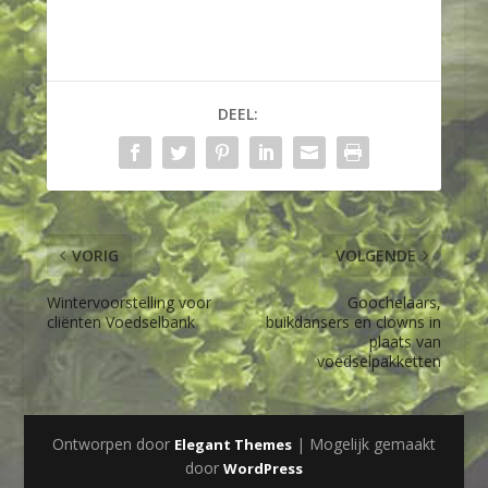
DEEL:
VORIG
VOLGENDE
Wintervoorstelling voor
Goochelaars,
cliënten Voedselbank
buikdansers en clowns in
plaats van
voedselpakketten
Ontworpen door
| Mogelijk gemaakt
Elegant Themes
door
WordPress